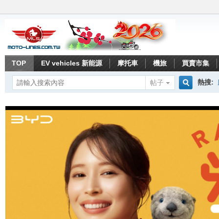
TOP
EV vehicles 新能源
摩托車
機旅
買賣市集
熱搜:
帖子
搜
索