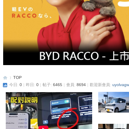
TOP
今日:
0
|
昨日:
0
|
帖子:
6465
|
會員:
8694
|
歡迎新會員:
uyolvagw
重
»