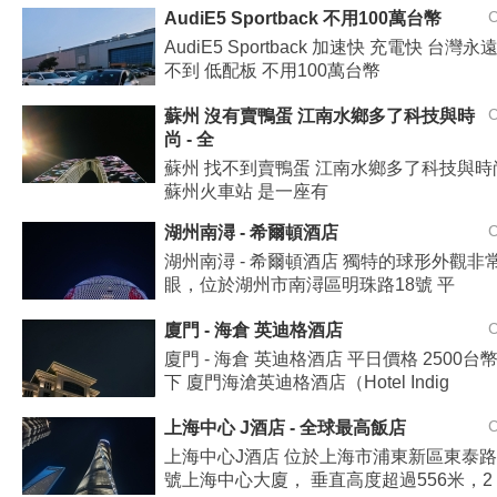
AudiE5 Sportback 不用100萬台幣
AudiE5 Sportback 加速快 充電快 台灣永
不到 低配板 不用100萬台幣
蘇州 沒有賣鴨蛋 江南水鄉多了科技與時
尚 - 全
蘇州 找不到賣鴨蛋 江南水鄉多了科技與時
蘇州火車站 是一座有
湖州南潯 - 希爾頓酒店
湖州南潯 - 希爾頓酒店 獨特的球形外觀非
眼，位於‌湖州市南潯區明珠路18號 平
廈門 - 海倉 英迪格酒店
廈門 - 海倉 英迪格酒店 平日價格 2500台
下 廈門海滄英迪格酒店（Hotel Indig
上海中心 J酒店 - 全球最高飯店
上海中心J酒店 位於上海市浦東新區東泰路1
號上海中心大廈， 垂直高度超過556米，2