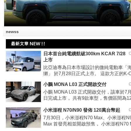
newss
日本首台純電續航破300km KCAR 7/28
上市
比亞迪專為日本市場設計的微純電動車「
獺」 於7月28日正式上市。 這款方正的K-C
小鵬 MONA L03 正式開啟交付
小鵬 MONA L03 正式開啟交付，該車於7月
日完成上市， 共有9款車型，售價區間為12
小米澎程 N70/N90 發佈 120萬台幣起
7月30日，小米澎程N70 Max、小米澎程N
Max 首發亮相並開啟預售， 小米澎程N70 